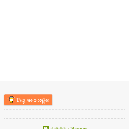
Buy me a coffee
技術提供：Blogger