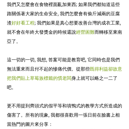
我們又怎麼會在食物裡面亂加東西; 如果我們都知道這些
路關係著大家的生命安全, 我們怎麼會有偷斤減兩的豆腐
渣
好好看工程
; 我們如果是真心想要改善台灣的成衣工業,
就不會在年終大發獎金的時候還說
經營困難
而轉移至東南
亞了。
這一切的一切, 我想, 答案可能是教育吧, 它同時也是我們
無法重來而且付不起的慘痛代價。從那些
既得利益卻故意
把我們貼上草莓族標籤的慣老闆
身上就可以略之一二了
吧。
更不用提到齊頭式的假平等和填鴨式的教學方式所造成的
傷害了。所有的現象, 我都很喜歡用一張日前在臉書上相
當熱門的圖片來分享：