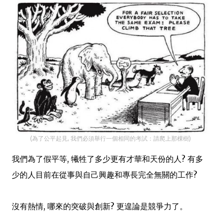
(為了公平起見, 我們必須舉行一個相同的考試：請爬上那棵樹)
我們為了假平等, 犧牲了多少更有才華和天份的人? 有多
少的人目前在從事與自己興趣和專長完全無關的工作?
沒有熱情, 哪來的突破與創新? 更遑論是競爭力了。