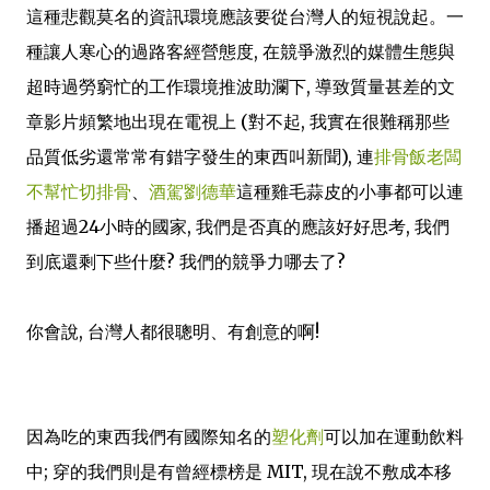
這種悲觀莫名的資訊環境應該要從台灣人的短視說起。一
種讓人寒心的過路客經營態度, 在競爭激烈的媒體生態與
超時過勞窮忙的工作環境推波助瀾下, 導致質量甚差的文
章影片頻繁地出現在電視上 (對不起, 我實在很難稱那些
品質低劣還常常有錯字發生的東西叫新聞), 連
排骨飯老闆
不幫忙切排骨
、
酒駕劉德華
這種雞毛蒜皮的小事都可以連
播超過24小時的國家, 我們是否真的應該好好思考, 我們
到底還剩下些什麼? 我們的競爭力哪去了?
你會說, 台灣人都很聰明、有創意的啊!
因為吃的東西我們有國際知名的
塑化劑
可以加在運動飲料
中; 穿的我們則是有曾經標榜是 MIT, 現在說不敷成本移