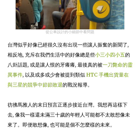
從公車設計的小細節中看問題
台灣似乎好像已經很久沒有出現一些讓人振奮的新聞了,
相反地, 充斥在我們生活中的好像總是些
小三小四小五
的
八卦話題, 或是讓人恨的牙癢癢, 最後真的被
一刀斃命的靈
異事件
, 以及或多或少會被提到類似
HTC 手機出貨量在
與三星的競爭中節節敗退
的戰況報導。
彷彿馬雅人的末日預言正逐步接近台灣。我想再這樣下
去, 像我一樣還未滿三十歲的年輕人可能都不太敢想像未
來了。即便敢想像, 也可能是個不怎麼樣的未來。