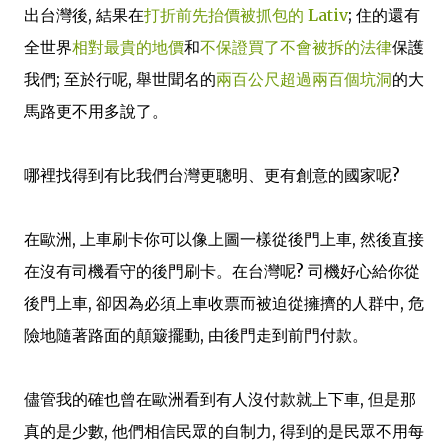
出台灣後, 結果在
打折前先抬價被抓包的 Lativ
; 住的還有
全世界
相對最貴的地價
和
不保證買了不會被拆的法律
保護
我們; 至於行呢, 舉世聞名的
兩百公尺超過兩百個坑洞
的大
馬路更不用多說了。
哪裡找得到有比我們台灣更聰明、更有創意的國家呢?
在歐洲, 上車刷卡你可以像上圖一樣從後門上車, 然後直接
在沒有司機看守的後門刷卡。在台灣呢? 司機好心給你從
後門上車, 卻因為必須上車收票而被迫從擁擠的人群中, 危
險地隨著路面的顛簸擺動, 由後門走到前門付款。
儘管我的確也曾在歐洲看到有人沒付款就上下車, 但是那
真的是少數, 他們相信民眾的自制力, 得到的是民眾不用每