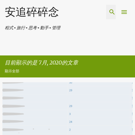
跳到主要內容
安追碎碎念
程式 ▪ 旅行 ▪ 思考 ▪ 動手 ▪ 管理
目前顯示的是 7月, 2020的文章
顯示全部
發
表
文
章